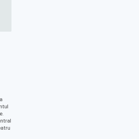
ia
ntul
e.
ntral
eatru