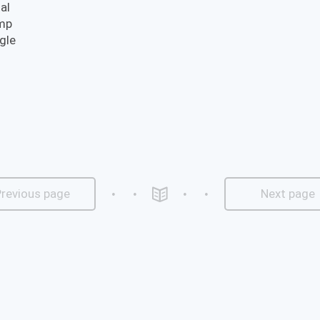
al
imp
ogle
Previous page
Next page