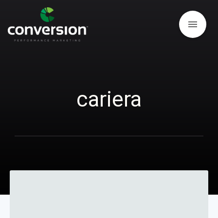
menu
cariera