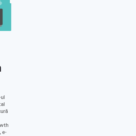
n
-ul
tal
cură
owth
 e-