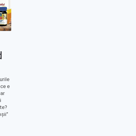
d
urile
 ce e
Dar
i
ute?
șii”