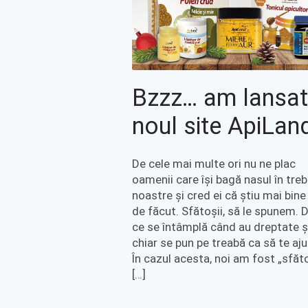
Bzzz… am lansat
noul site ApiLan
De cele mai multe ori nu ne plac
oamenii care își bagă nasul în treb
noastre și cred ei că știu mai bine
de făcut. Sfătoșii, să le spunem. 
ce se întâmplă când au dreptate ș
chiar se pun pe treabă ca să te aj
În cazul acesta, noi am fost „sfăto
[…]